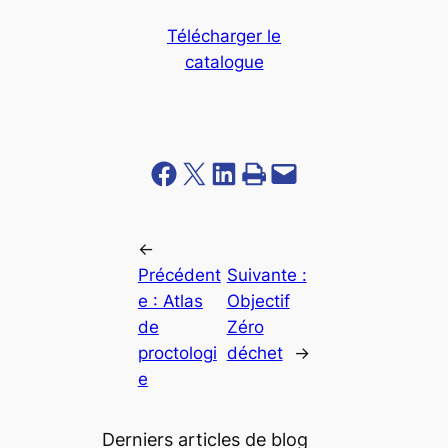
Télécharger le
catalogue
Partager sur Facebook
Partager sur X
Partager sur LinkedIn
Imprimer cette page
Envoyer cette page par e-mail
←
Précédent
Suivante :
e :
Atlas
Objectif
de
Zéro
proctologi
déchet
→
e
Derniers articles de blog